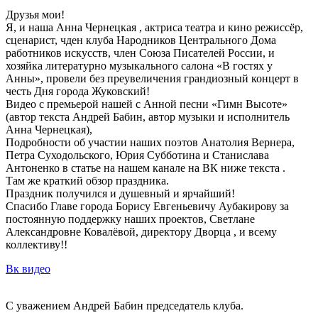
Друзья мои!
Я, и наша Анна Чернецкая , актриса театра и кино режиссёр,
сценарист, чден клуба Народников Центрального Дома
работников искусств, член Союза Писателей России, и
хозяйка литературно музыкального салона «В гостях у
Анны», провели без преувеличения грандиозный концерт в
честь Дня города Жуковский!
Видео с премьерой нашей с Анной песни «Гимн Высоте»
(автор текста Андрей Бабин, автор музыки и исполнитель
Анна Чернецкая),
Подробности об участии наших поэтов Анатолия Вернера,
Петра Суходольского, Юрия Субботина и Станислава
Антоненко в статье на нашем канале на ВК ниже текста .
Там же краткий обзор праздника.
Праздник получился и душевный и ярчайший!
Спасибо Главе города Борису Евгеньевичу Аубакирову за
постоянную поддержку наших проектов, Светлане
Александровне Ковалёвой, директору Дворца , и всему
коллективу!!
Вк видео
С уважением Андрей Бабин председатель клуба.