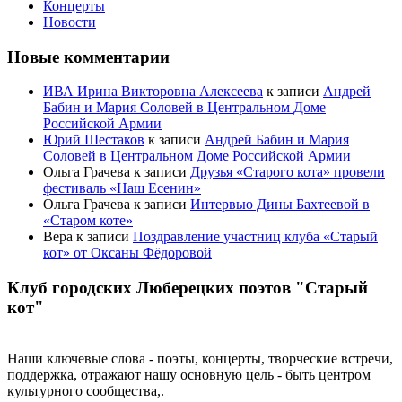
Концерты
Новости
Новые комментарии
ИВА Ирина Викторовна Алексеева
к записи
Андрей
Бабин и Мария Соловей в Центральном Доме
Российской Армии
Юрий Шестаков
к записи
Андрей Бабин и Мария
Соловей в Центральном Доме Российской Армии
Ольга Грачева
к записи
Друзья «Старого кота» провели
фестиваль «Наш Есенин»
Ольга Грачева
к записи
Интервью Дины Бахтеевой в
«Старом коте»
Вера
к записи
Поздравление участниц клуба «Старый
кот» от Оксаны Фёдоровой
Клуб городских Люберецких поэтов "Старый
кот"
Наши ключевые слова - поэты, концерты, творческие встречи,
поддержка, отражают нашу основную цель - быть центром
культурного сообщества,.