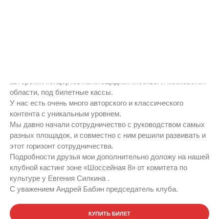
13 апреля «Старый кот»
25
Мар
в «Гайдаровце»
Нравится:
0
Друзья мои! Мы начинаем развивать платформу наших
авторских концертов на площадках Москвы и московской
области, под билетные кассы.
У нас есть очень много авторского и классического
контента с уникальным уровнем.
Мы давно начали сотрудничество с руководством самых
разных площадок, и совместно с ним решили развивать и
этот горизонт сотрудничества.
Подробности друзья мои дополнительно доложу на нашей
клубной кастинг зоне «Шоссейная 8» от комитета по
культуре у Евгения Силкина .
С уважением Андрей Бабин председатель клуба.
КУПИТЬ БИЛЕТ