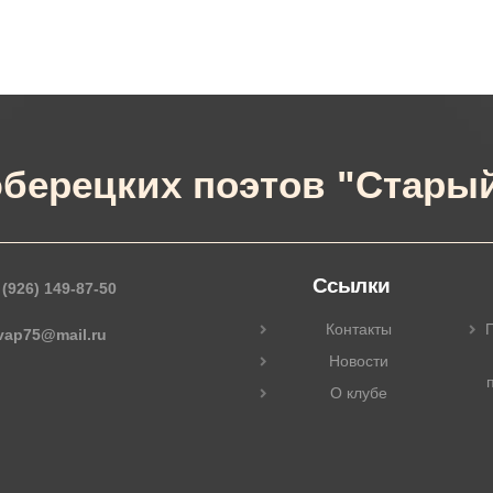
берецких поэтов "Старый
Ссылки
 (926) 149-87-50
Контакты
П
_vap75@mail.ru
Новости
О клубе