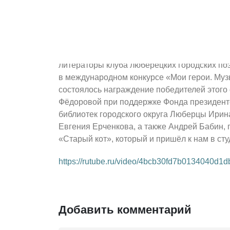
Май
диалог» от 11 мая
Нравится:
0
Член Союза писателей РФ Андрей Бабин Раб
литераторы клуба люберецких городских по
в международном конкурсе «Мои герои. Му
состоялось награждение победителей этого
Фёдоровой при поддержке Фонда президентс
библиотек городского округа Люберцы Ирин
Евгения Ерченкова, а также Андрей Бабин, 
«Старый кот», который и пришёл к нам в ст
https://rutube.ru/video/4bcb30fd7b0134040d1
Добавить комментарий