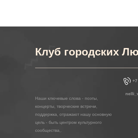
Клуб городских Лю
+7
nelli
Наши ключевые слова - поэты,
концерты, творческие встречи,
поддержка, отражают нашу основную
цель - быть центром культурного
сообщества,.