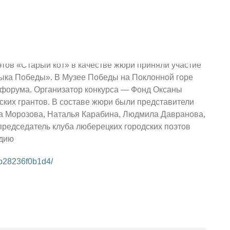
 2023 г.
отники культуры из городского округа Люберцы и
этов «Старый кот» в качестве жюри приняли участие
зыка Победы». В Музее Победы на Поклонной горе
 форума. Организатор конкурса — Фонд Оксаны
ких грантов. В составе жюри были представители
а Морозова, Наталья Карабина, Людмила Давранова,
председатель клуба люберецких городских поэтов
удию
db28236f0b1d4/