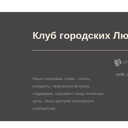
Клуб городских Лю
+7
nelli
Наши ключевые слова - поэты,
концерты, творческие встречи,
поддержка, отражают нашу основную
цель - быть центром культурного
сообщества,.