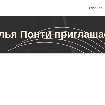
Главная
лья Понти приглаша
лашает