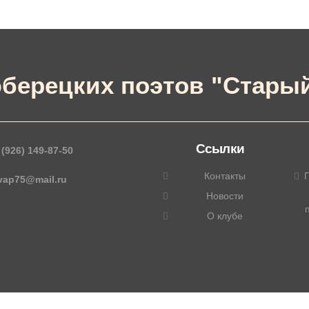
берецких поэтов "Старый
Ссылки
 (926) 149-87-50
Контакты
П
_vap75@mail.ru
Новости
О клубе