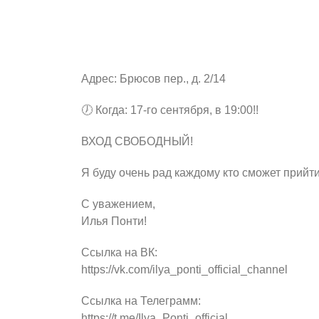
Дорогие участники Люберецкого клуба «Стар
Дорогие любители классической музыки!
Хочу пригласить Вас на свой концерт в «Ар
Адрес: Брюсов пер., д. 2/14
🕖 Когда: 17-го сентября, в 19:00!!
ВХОД СВОБОДНЫЙ!
Я буду очень рад каждому кто сможет прийти
С уважением,
Илья Понти!
Ссылка на ВК:
https://vk.com/ilya_ponti_official_channel
Ссылка на Телеграмм:
https://t.me/Ilya_Ponti_official