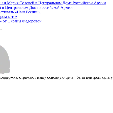
н и Мария Соловей в Центральном Доме Российской Армии
й в Центральном Доме Российской Армии
фестиваль «Наш Есенин»
ром коте»
т» от Оксаны Фёдоровой
"
поддержка, отражают нашу основную цель - быть центром культу