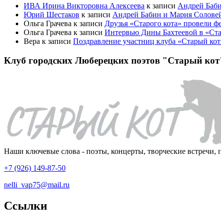
ИВА Ирина Викторовна Алексеева
к записи
Андрей Баби
Юрий Шестаков
к записи
Андрей Бабин и Мария Солове
Ольга Грачева
к записи
Друзья «Старого кота» провели 
Ольга Грачева
к записи
Интервью Дины Бахтеевой в «Ста
Вера
к записи
Поздравление участниц клуба «Старый ко
Клуб городских Люберецких поэтов "Старый кот
Наши ключевые слова - поэты, концерты, творческие встречи, 
+7 (926) 149-87-50
nelli_vap75@mail.ru
Ссылки