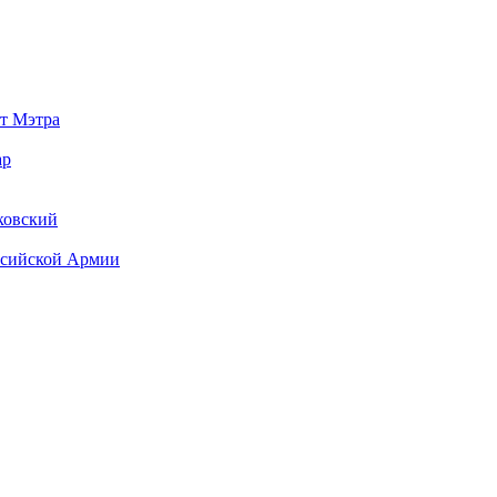
от Мэтра
ар
ковский
ссийской Армии