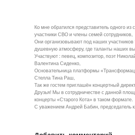
Мои дорогие друзья!
Один из наших постоянных векторов творче
благотворительных и бесплатных выступлен
Ко мне обратился представитель одного из 
участники СВО и члены семей сотрудников,
Они организовывают под наших участников тр
душевную атмосферу, где таланты наших вы
Участвуют : певец, композитор, поэт Никол
Валентина Сиденко,
Основательница платформы «Трансформация
Стелла Тина Раш,
Так же гостем приглашён концертный директ
Друзья! Мы в сотрудничестве с данной пло
концерты «Старого Кота» в таком формате.
С уважением Андрей Бабин, председатель к