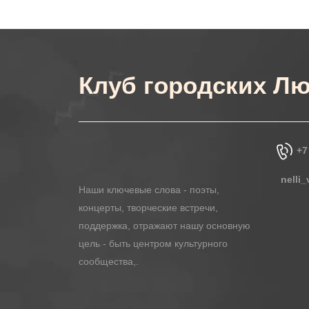
Клуб городских Лю
+7
nelli
Наши ключевые слова - поэты,
концерты, творческие встречи,
поддержка, отражают нашу основную
цель - быть центром культурного
сообщества,.