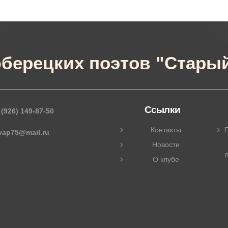
берецких поэтов "Старый
Ссылки
 (926) 149-87-50
Контакты
П
_vap75@mail.ru
Новости
О клубе