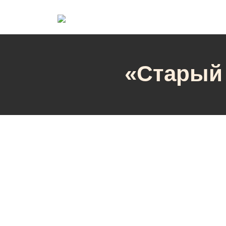
«Старый 
«Старый Кот» в 
09
Окт
Нравится:
0