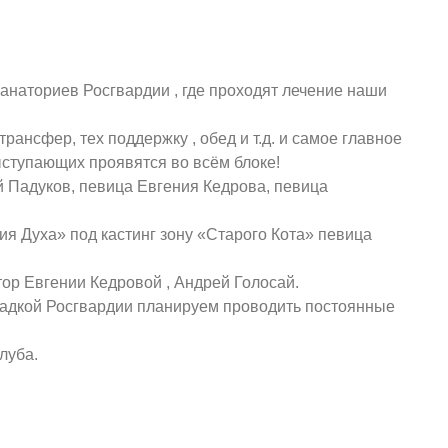
ства-это всемерная поддержка близких в формате
ий на официальных площадках и сценах .
санаториев Росгвардии , где проходят лечение наши
ансфер, тех поддержку , обед и т.д. и самое главное
ступающих проявятся во всём блоке!
ай Падуков, певица Евгения Кедрова, певица
 Духа» под кастинг зону «Старого Кота» певица
ор Евгении Кедровой , Андрей Голосай.
щадкой Росгвардии планируем проводить постоянные
луба.