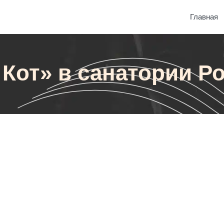
Главная
Кот» в санатории Р
санатории Росгвардии